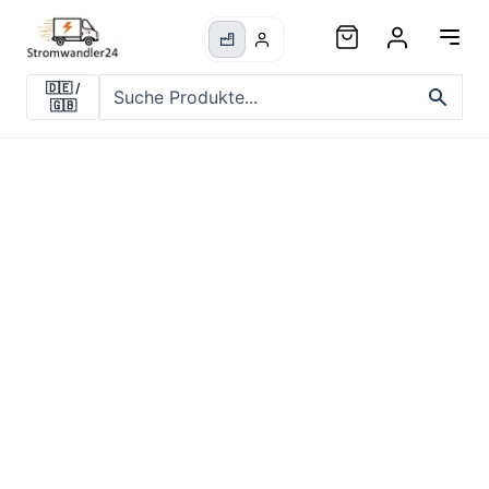
🇩🇪
/
🇬🇧