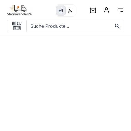
🇩🇪
/
🇬🇧