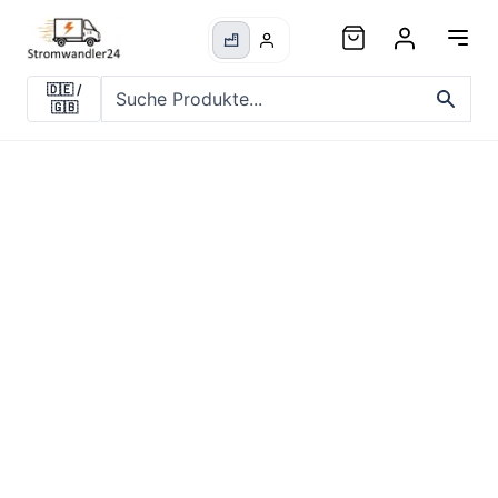
🇩🇪
/
🇬🇧