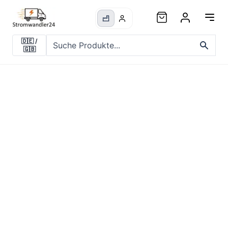
🇩🇪
/
🇬🇧