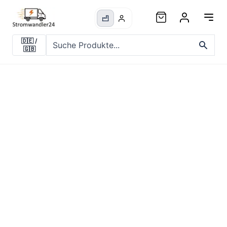
🇩🇪
/
🇬🇧