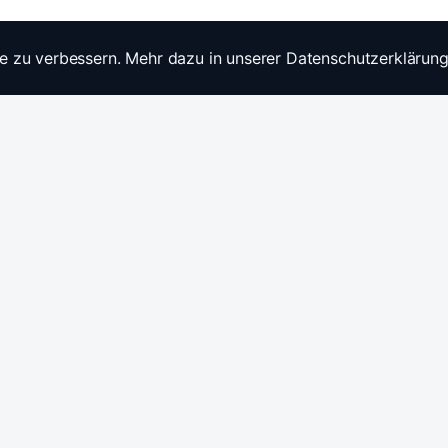
e zu verbessern. Mehr dazu in unserer Datenschutzerklärung
Widerrufsrecht
Ratgebe
Anfragen / Kontakt
Produkt
Stromwandler & Messtechnik
🇩🇪
/
🇬🇧
Hersteller: Celsa Messgeräte