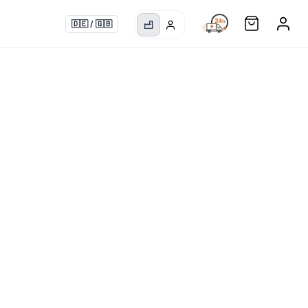
🇩🇪
/
🇬🇧