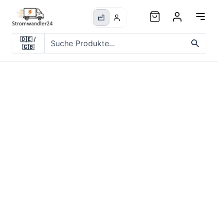
🇩🇪
/
🇬🇧