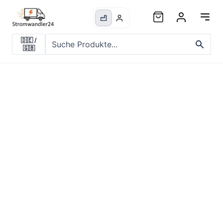
🇩🇪
/
🇬🇧