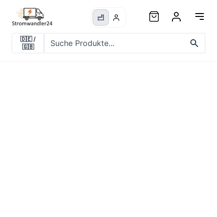
🇩🇪
/
🇬🇧