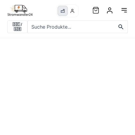
🇩🇪
/
🇬🇧