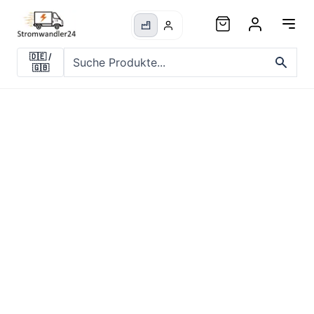
🇩🇪
/
🇬🇧