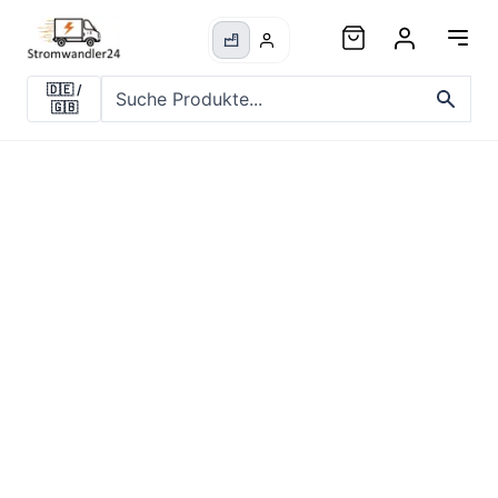
🇩🇪
/
🇬🇧