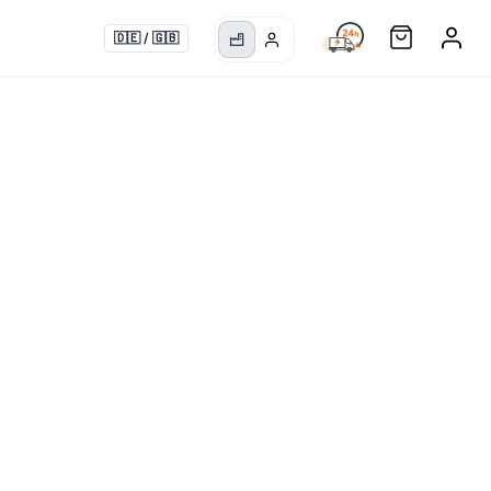
🇩🇪
/
🇬🇧