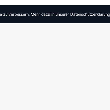
e zu verbessern. Mehr dazu in unserer Datenschutzerklärung
Widerrufsrecht
Ratgebe
Anfragen / Kontakt
Produkt
Stromwandler & Messtechnik
🇩🇪
/
🇬🇧
Hersteller: Celsa Messgeräte