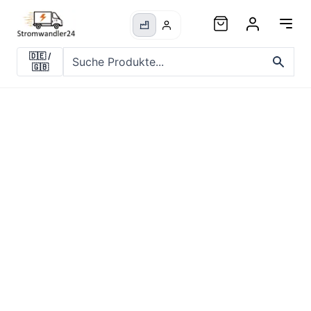
🇩🇪
/
🇬🇧