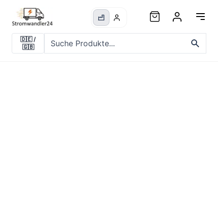
🇩🇪
/
🇬🇧