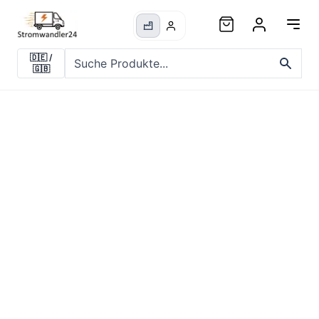
🇩🇪
/
🇬🇧