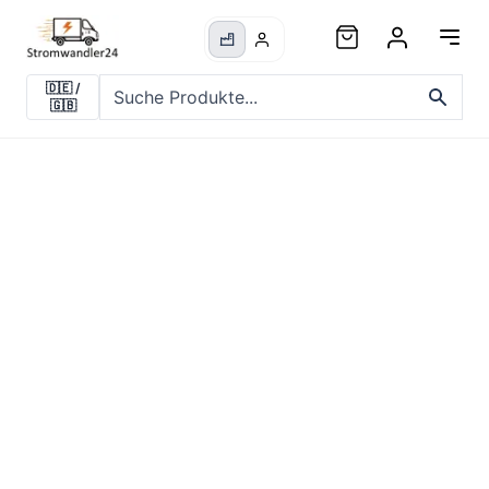
🇩🇪
/
🇬🇧