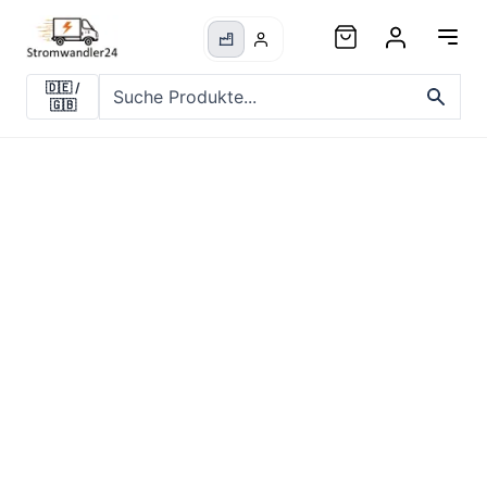
🇩🇪
/
🇬🇧