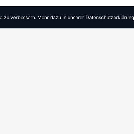
e zu verbessern. Mehr dazu in unserer Datenschutzerklärung
Widerrufsrecht
Ratgebe
Anfragen / Kontakt
Produkt
Stromwandler & Messtechnik
🇩🇪
/
🇬🇧
Hersteller: Celsa Messgeräte