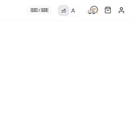
🇩🇪
/
🇬🇧