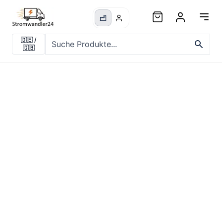
🇩🇪
/
🇬🇧