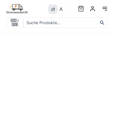
🇩🇪
/
🇬🇧