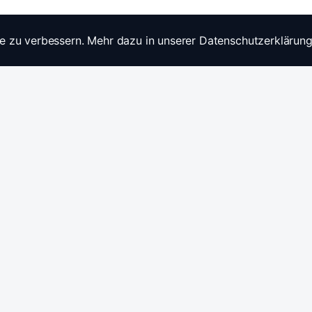
e zu verbessern. Mehr dazu in unserer Datenschutzerklärung
Widerrufsrecht
Ratgebe
Anfragen / Kontakt
Produkt
Stromwandler & Messtechnik
🇩🇪
/
🇬🇧
Hersteller: Celsa Messgeräte