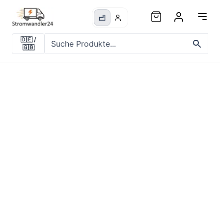
🇩🇪
/
🇬🇧