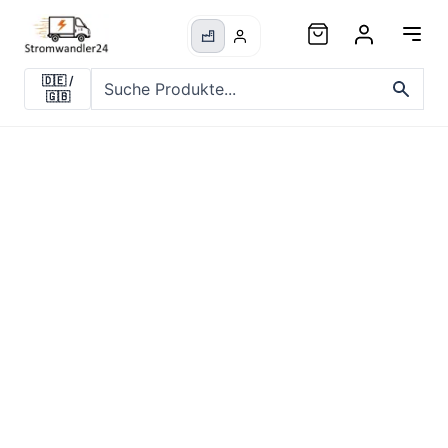
🇩🇪
/
🇬🇧