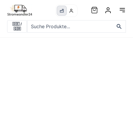
🇩🇪
/
🇬🇧