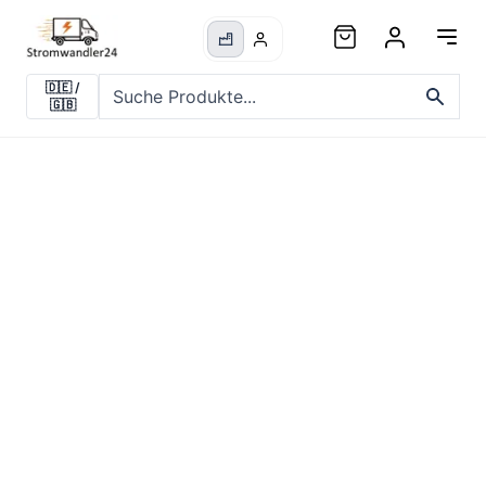
🇩🇪
/
🇬🇧