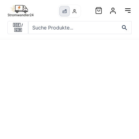
🇩🇪
/
🇬🇧