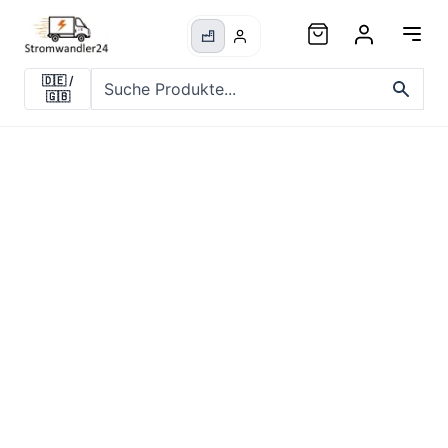
🇩🇪
/
🇬🇧