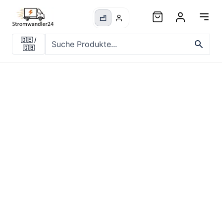
🇩🇪
/
🇬🇧