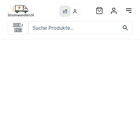
🇩🇪
/
🇬🇧