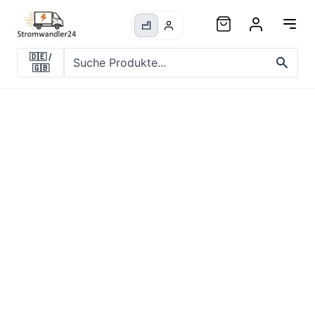
🇩🇪
/
🇬🇧