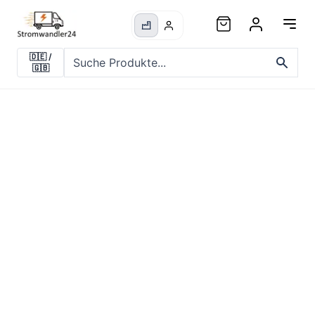
🇩🇪
/
🇬🇧