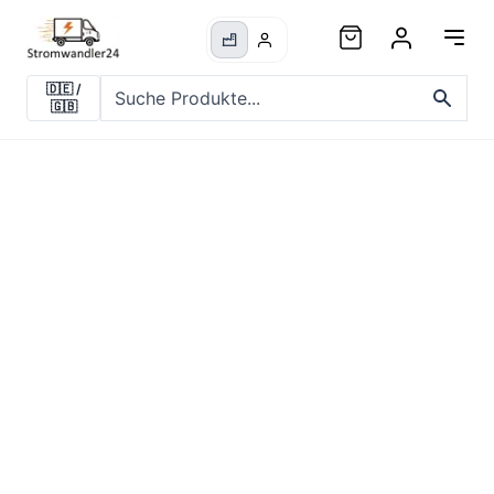
🇩🇪
/
🇬🇧