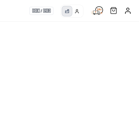
🇩🇪
/
🇬🇧