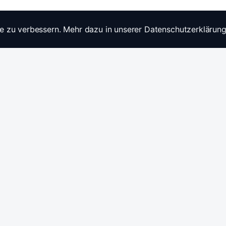
e zu verbessern. Mehr dazu in unserer Datenschutzerklärung
Widerrufsrecht
Ratgebe
Anfragen / Kontakt
Produkt
Stromwandler & Messtechnik
🇩🇪
/
🇬🇧
Hersteller: Celsa Messgeräte