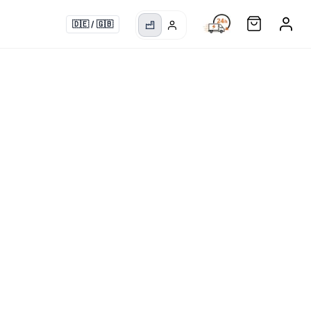
🇩🇪
/
🇬🇧