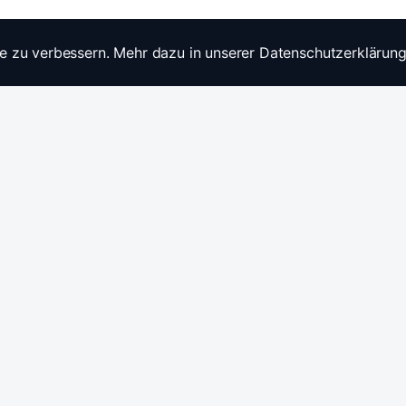
e zu verbessern. Mehr dazu in unserer Datenschutzerklärung
Widerrufsrecht
Ratgebe
Anfragen / Kontakt
Produkt
Stromwandler & Messtechnik
🇩🇪
/
🇬🇧
Hersteller: Celsa Messgeräte