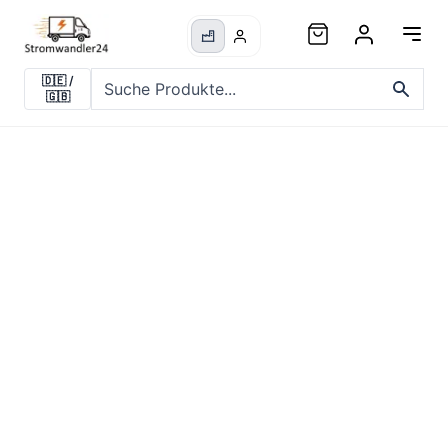
🇩🇪
/
🇬🇧