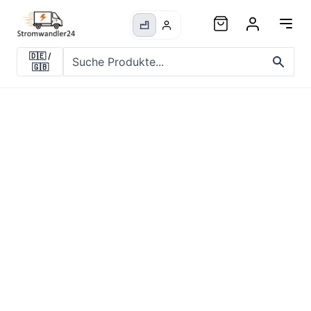
🇩🇪
/
🇬🇧