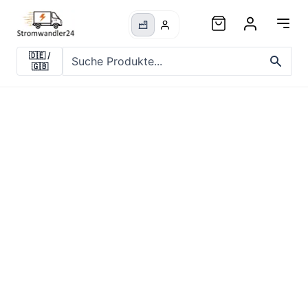
🇩🇪
/
🇬🇧