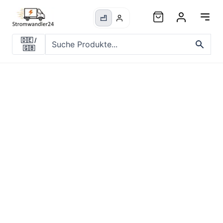
🇩🇪
/
🇬🇧