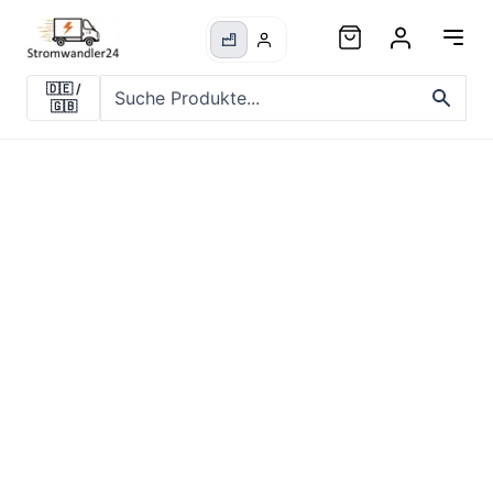
🇩🇪
/
🇬🇧