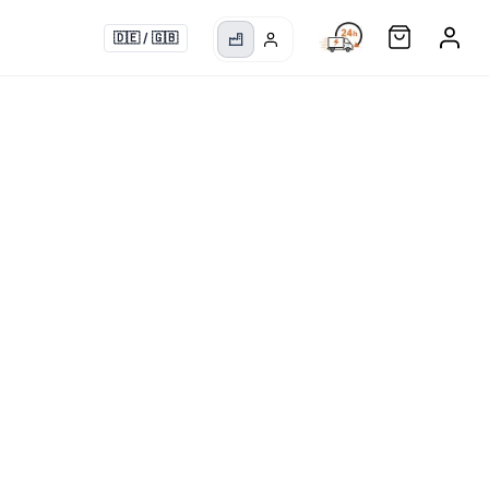
🇩🇪
/
🇬🇧