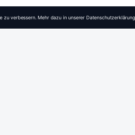
e zu verbessern. Mehr dazu in unserer Datenschutzerklärung
Widerrufsrecht
Ratgebe
Anfragen / Kontakt
Produkt
Stromwandler & Messtechnik
🇩🇪
/
🇬🇧
Hersteller: Celsa Messgeräte