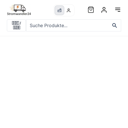
🇩🇪
/
🇬🇧