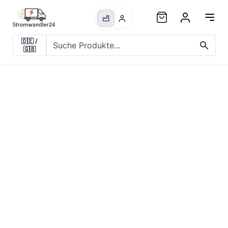
🇩🇪
/
🇬🇧