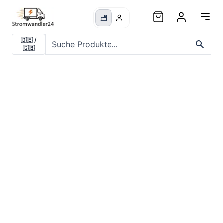
🇩🇪
/
🇬🇧