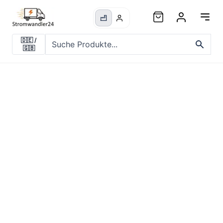
🇩🇪
/
🇬🇧