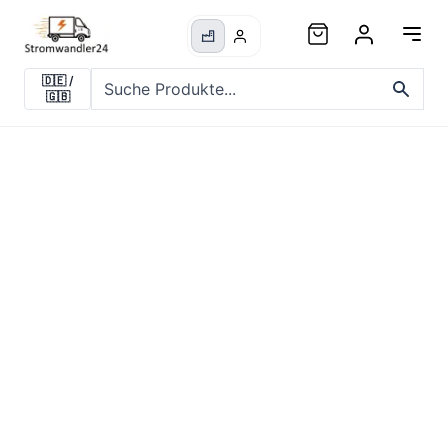
🇩🇪
/
🇬🇧