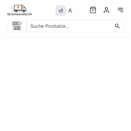
🇩🇪
/
🇬🇧