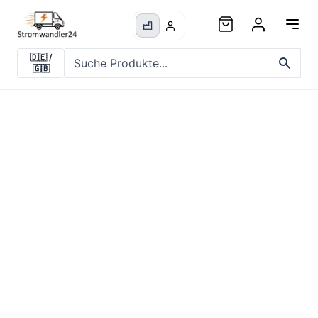
🇩🇪
/
🇬🇧