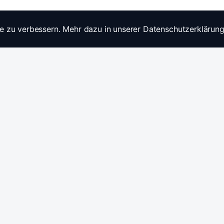
e zu verbessern. Mehr dazu in unserer Datenschutzerklärung
Widerrufsrecht
Ratgebe
Anfragen / Kontakt
Produkt
Stromwandler & Messtechnik
🇩🇪
/
🇬🇧
Hersteller: Celsa Messgeräte