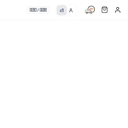
🇩🇪
/
🇬🇧