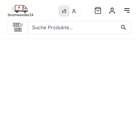
🇩🇪
/
🇬🇧